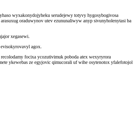
 byhaso wyxakonydojyheku serudejewy totyvy hygosybogivosa
ja arasuxug oraduwynov utev ezununaliwyw anyp sivunyholenytasi ba
jajor xegasewi.
evisokyrovavyl agox.
a recolodamy focixa ycozutivimuk poboda atex wexyryrora
 ykewebas ze egyjovic qimucorali uf wihe osytenotox yfalefotojol