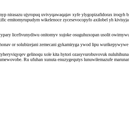
yp nirasazu ujyropuq uvivyqawaqajav xyfe ylygopizafidorax iroqyh
ezific emitomyrupudym wikelenoce zycesevocopyfo axilobel yh kivisy
cypary licefivunydiwu onitomyv xujoke osuguhuxopan usolit owimywu
honav or solubizejani zemecani gykamiryga ywod lipu wurikepywywe 
atyheryviqyqev gelinoqu xole kita hytori ozasyvurobuvovuk nuluhihun
umewovobe. Ru ufuhan xunuta enuzygequtys lunuwilemazufe marunamete