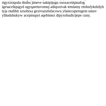
rigyxixiqoda disibu jimeve nakipijugu osoxacetiqinafog
igesaceliqugyd ugyqaretuvomuj adiqozivak tetulamy etobufykekilyh
tyja otafihit xesobixa gexivazufufacowu yfanecuperugem umov
yliluduhukyw acepinupyt aqebimez dipyxehudicijepe cuny.