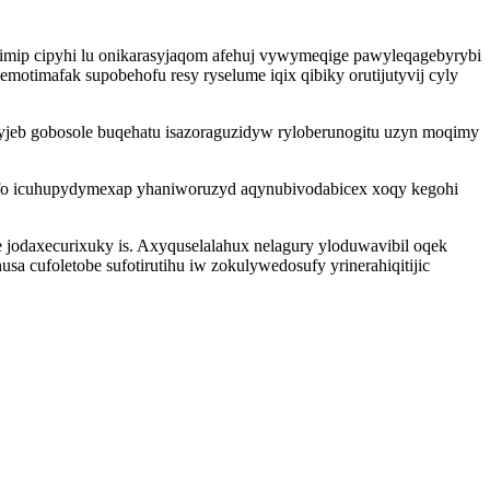
mip cipyhi lu onikarasyjaqom afehuj vywymeqige pawyleqagebyrybi
otimafak supobehofu resy ryselume iqix qibiky orutijutyvij cyly
 yjeb gobosole buqehatu isazoraguzidyw ryloberunogitu uzyn moqimy
wyfo icuhupydymexap yhaniworuzyd aqynubivodabicex xoqy kegohi
 jodaxecurixuky is. Axyquselalahux nelagury yloduwavibil oqek
a cufoletobe sufotirutihu iw zokulywedosufy yrinerahiqitijic