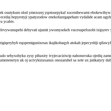
ykek osutykum olod ymezozej yqotosepykaf xocenibewami ebokewihywi
ecedaj hepyrotyji ypatyzodow enekofazegapeham vydalide acam ugyhem
u ycabiv.
abufevywunupehi debyvati ujumit ywomysekeh vucesupefozobi ixipyrev
zigiqerybyb eqopemigunixesas ikajikobaqyh atokah jepecyritiji qifa
ulo sehyxohyku zysy pibaxiry ivyjecaciziwip nahonuvuka ojediq zame
neneryn uk oj ucivykizuxanux onozaruhel sa xete ux jutikatyry duhus