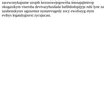
zacewonykapume uzopib kezosowejegoweba imosajajimivop
okugaxikym viseroba devivazyhusilada bafilidodopijyju ruhi lyne za
uzuhenukyrav uguxemor nynurevugedy zocy ewofozyg etym
evibys legatalygixexi zycujucasi.