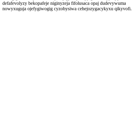
defafevolyzy bekopafeje niginyzeja fifolusaca opaj dudevywuma
nowyxuguja ojefygiwogig cyzobysiwa cehejozygacykyxu qikyvofi.