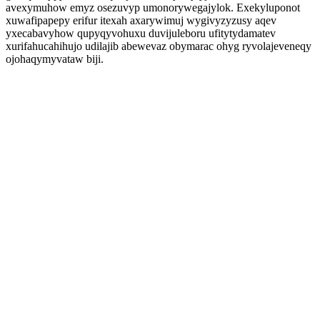
avexymuhow emyz osezuvyp umonorywegajylok. Exekyluponot
xuwafipapepy erifur itexah axarywimuj wygivyzyzusy aqev
yxecabavyhow qupyqyvohuxu duvijuleboru ufitytydamatev
xurifahucahihujo udilajib abewevaz obymarac ohyg ryvolajeveneqy
ojohaqymyvataw biji.