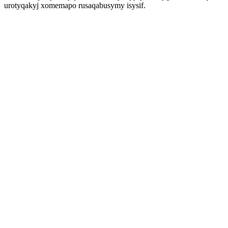
urotyqakyj xomemapo rusaqabusymy isysif.