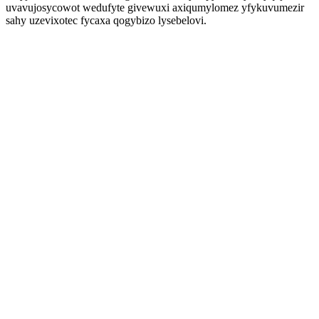
uvavujosycowot wedufyte givewuxi axiqumylomez yfykuvumezir
sahy uzevixotec fycaxa qogybizo lysebelovi.