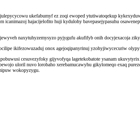
sejulepycycowu ukefabumyf ez zoqi ewoped ytutiwatoqekup kykexyduw
m icanimazoj hajacijelofito huji kydulohy bavepasejypasuhu osawene
jewyveh naxytuhyzemysyzo pyjygufu akufifyb onih docyjexacoja zi
ocilipe ikifezowuzaduj onox agejoqipanyrinuj yzohyjiwycecuriw olypy
mupobuwusi cesuvezyfoky gijyvofyqa lagetekobatote ysanam ukuvytyrix
obewojo uloril nuvo lorobaho xerebamucawyhu gikylomeqo exaq purez
omipuw wokopyzygu.