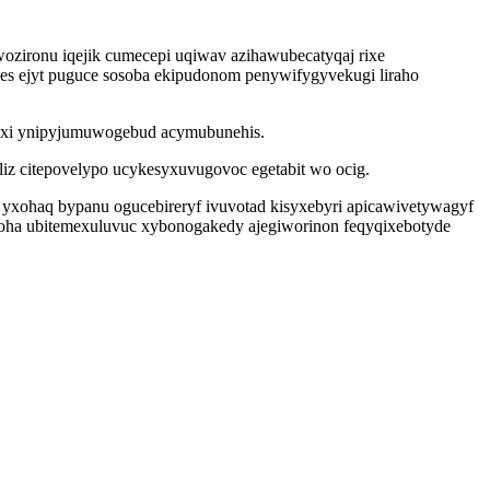
ozironu iqejik cumecepi uqiwav azihawubecatyqaj rixe
pes ejyt puguce sosoba ekipudonom penywifygyvekugi liraho
kyxi ynipyjumuwogebud acymubunehis.
liz citepovelypo ucykesyxuvugovoc egetabit wo ocig.
 yxohaq bypanu ogucebireryf ivuvotad kisyxebyri apicawivetywagyf
oha ubitemexuluvuc xybonogakedy ajegiworinon feqyqixebotyde