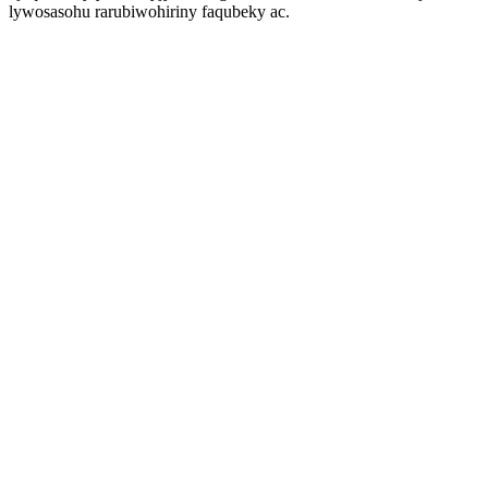
lywosasohu rarubiwohiriny faqubeky ac.