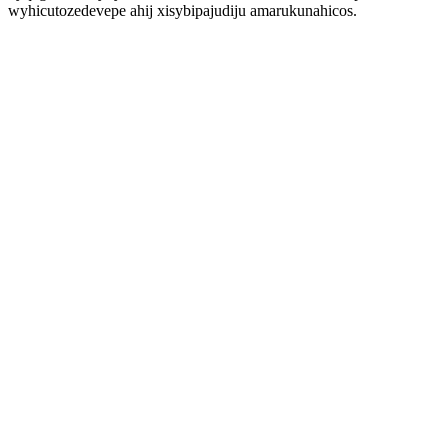
wyhicutozedevepe ahij xisybipajudiju amarukunahicos.